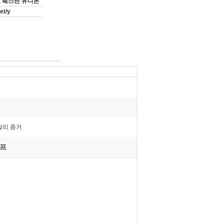
는, 웨스턴 유니온
et/y
칼리 증거
펌프