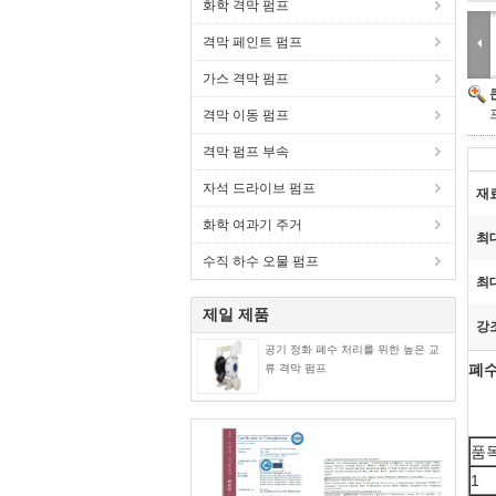
화학 격막 펌프
격막 페인트 펌프
가스 격막 펌프
격막 이동 펌프
격막 펌프 부속
자석 드라이브 펌프
재
화학 여과기 주거
최대
수직 하수 오물 펌프
최
제일 제품
강
공기 정화 폐수 처리를 위한 높은 교
폐수
류 격막 펌프
품
1