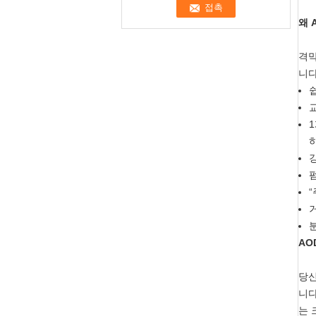
왜 
격막
니다
AO
당신
니다
는 