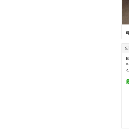
연
B
전