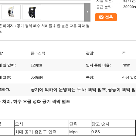
지불 조건:
티 / T
공급 능력:
20000s
접촉
큰 이미지 :
공기 정화 폐수 처리를 위한 높은 교류 격막 펌
프
료:
플라스틱
관경:
2"
 일 압력:
120psi
입자 통행 비율:
7mm
대 교류:
650ml/l
특징:
산성 알
공기에 의하여 운영하는 두 배 격막 펌프
쌍둥이 격막 
조하다:
,
 처리, 하수 오물 정화 공기 격막 펌프
목
묘사
단위
참고 숫자
최대 공기 흡입구 압력
Mpa
0.83