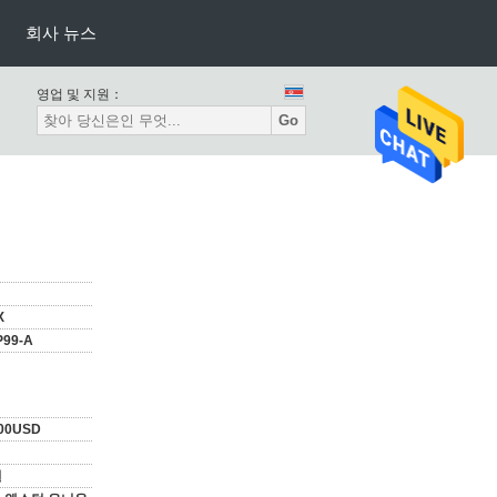
회사 뉴스
영업 및 지원：
Go
X
P99-A
000USD
일