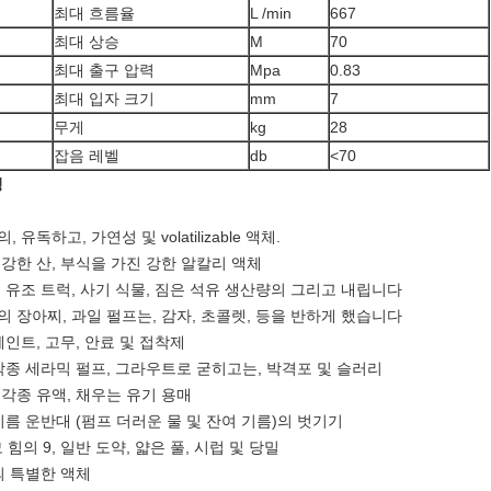
최대 흐름율
L /min
667
최대 상승
M
70
최대 출구 압력
Mpa
0.83
최대 입자 크기
mm
7
무게
kg
28
잡음 레벨
db
<70
청
, 유독하고, 가연성 및 volatilizable 액체.
 강한 산, 부식을 가진 강한 알칼리 액체
, 유조 트럭, 사기 식물, 짐은 석유 생산량의 그리고 내립니다
의 장아찌, 과일 펄프는, 감자, 초콜렛, 등을 반하게 했습니다
 페인트, 고무, 안료 및 접착제
 각종 세라믹 펄프, 그라우트로 굳히고는, 박격포 및 슬러리
 각종 유액, 채우는 유기 용매
 기름 운반대 (펌프 더러운 물 및 잔여 기름)의 벗기기
 힘의 9, 일반 도약, 얇은 풀, 시럽 및 당밀
의 특별한 액체