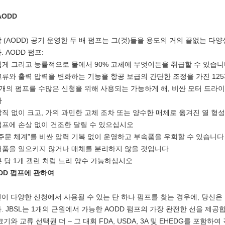
AODD
 (AODD) 공기 운영한 두 배 펌프는 그(것)들을 용도의 거의 끝없는 
. AODD 펌프:
쉽게 그리고 능률적으로 물에서 90% 고체에 무엇이든을 취급할 수 있습
교류와 출력 압력을 변화하는 기능을 항공 보급의 간단한 조정을 가진 125
1개의 펌프를 수많은 신청을 위해 사용되는 가능하게 해, 비싼 모터 드라이
하
강직 없이 크고, 가위 과민한 고체 조차 또는 양수한 매체로 옮겨진 열 형
펌프에 손상 없이 건조한 달릴 수 있으십시오
“주문 체계”를 비싼 압력 기복 없이 운영하고 부속품을 우회할 수 있습니다
거품을 일으키지 않거나 매체를 분리하지 않을 것입니다
분 당 1개 갤런 처럼 느리 양수 가능하십시오
DD 펌프에 관하여
이 다양한 신청에서 사용될 수 있는 단 하나 펌프를 찾는 경우에, 당신은 격
. JBSL는 1개의 근원에서 가능한 AODD 펌프의 가장 완전한 선을 제공합
크기와 교류 선택권 더 – 그 대회 FDA, USDA, 3A 및 EHEDG를 포함하