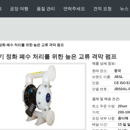
여
공장 여행
품질 관리
연락주세요
견적 요청
뉴스
정화 폐수 처리를 위한 높은 교류 격막 펌프
기 정화 폐수 처리를 위한 높은 교류 격막 펌프
제품 상세 정보:
원래 장소:
중국
브랜드 이름:
JBSL
인증:
CE ISO E
모델 번호:
JB50AL-
결제 및 배송 조건:
최소 주문 수량:
20set
가격:
200-1
포장 세부 사항:
종이팩
배달 시간:
15 일 