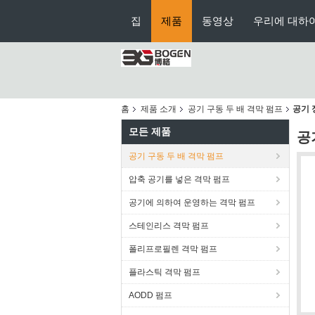
집
제품
동영상
우리에 대하
홈
제품 소개
공기 구동 두 배 격막 펌프
공기 
모든 제품
공
공기 구동 두 배 격막 펌프
압축 공기를 넣은 격막 펌프
공기에 의하여 운영하는 격막 펌프
스테인리스 격막 펌프
폴리프로필렌 격막 펌프
플라스틱 격막 펌프
AODD 펌프