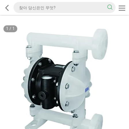
1
/
1